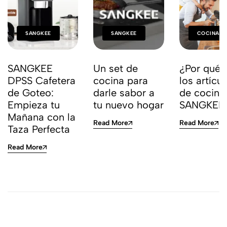
SANGKEE
SANGKEE
COCINA
SANGKEE
Un set de
¿Por qué e
DPSS Cafetera
cocina para
los artícu
de Goteo:
darle sabor a
de cocina
Empieza tu
tu nuevo hogar
SANGKEE
Mañana con la
Read More
Read More
Taza Perfecta
Read More