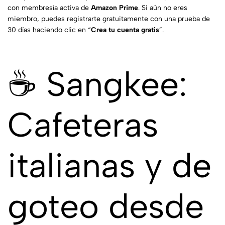
con membresía activa de
Amazon Prime
. Si aún no eres
miembro, puedes registrarte gratuitamente con una prueba de
30 días haciendo clic en “
Crea tu cuenta gratis
”.
☕ Sangkee:
Cafeteras
italianas y de
goteo desde