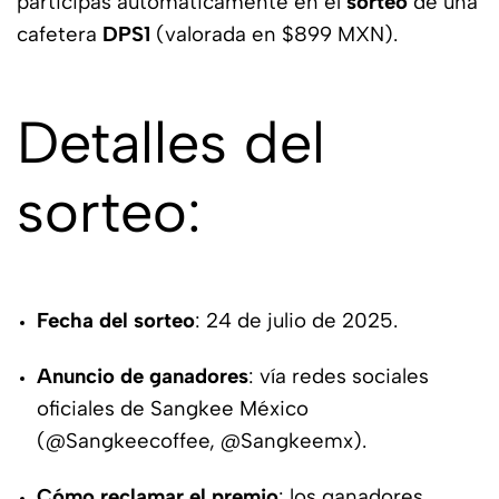
participas automáticamente en el
sorteo
de una
cafetera
DPS1
(valorada en $899 MXN).
Detalles del
sorteo:
Fecha del sorteo
: 24 de julio de 2025.
Anuncio de ganadores
: vía redes sociales
oficiales de Sangkee México
(
@Sangkeecoffee
,
@Sangkeemx
).
Cómo reclamar el premio
: los ganadores