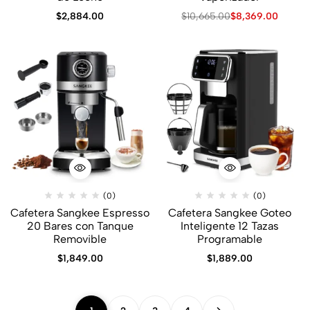
$
2,884.00
$
10,665.00
$
8,369.00
(0)
(0)
Cafetera Sangkee Espresso
Cafetera Sangkee Goteo
20 Bares con Tanque
Inteligente 12 Tazas
Removible
Programable
$
1,849.00
$
1,889.00