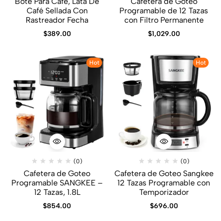
Bote Para Café, Lata De
Cafetera de Goteo
Café Sellada Con
Programable de 12 Tazas
Rastreador Fecha
con Filtro Permanente
$
389.00
$
1,029.00
Hot
Hot
(0)
(0)
Cafetera de Goteo
Cafetera de Goteo Sangkee
Programable SANGKEE –
12 Tazas Programable con
12 Tazas, 1.8L
Temporizador
$
854.00
$
696.00