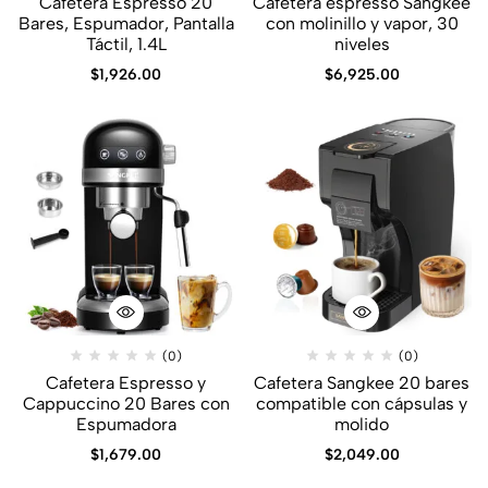
Cafetera Espresso 20
Cafetera espresso Sangkee
Bares, Espumador, Pantalla
con molinillo y vapor, 30
Táctil, 1.4L
niveles
$
1,926.00
$
6,925.00
(0)
(0)
Cafetera Espresso y
Cafetera Sangkee 20 bares
Cappuccino 20 Bares con
compatible con cápsulas y
Espumadora
molido
$
1,679.00
$
2,049.00