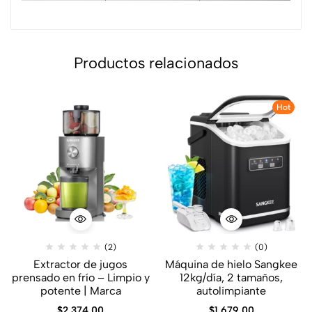
Productos relacionados
Hot
(2)
(0)
Extractor de jugos
Máquina de hielo Sangkee
prensado en frío – Limpio y
12kg/día, 2 tamaños,
potente | Marca
autolimpiante
$
2,374.00
$
1,679.00