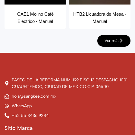
CAE1 Molino Café
HTB2 Licuadora de Mesa -
Eléctrico - Manual
Manual
Ver más
PASEO DE LA REFORMA NUM. 199 PISO 13 DESPACHO 1001
CUAUHTEMOC, CIUDAD DE MEXICO C.P. 06500
hola@sangkee.com.mx
WhatsApp
+52 55 3436 9284
Sitio Marca