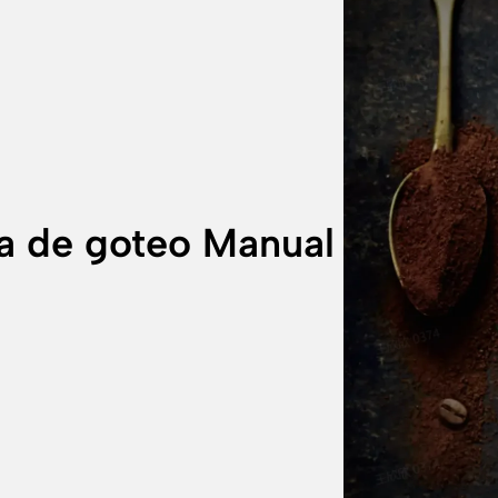
cada
momento
especial
de
la
vida.
a de goteo Manual