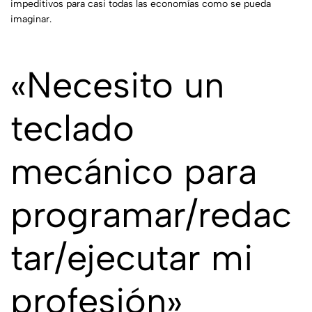
impeditivos para casi todas las economías como se pueda
imaginar.
«Necesito un
teclado
mecánico para
programar/redac
tar/ejecutar mi
profesión»